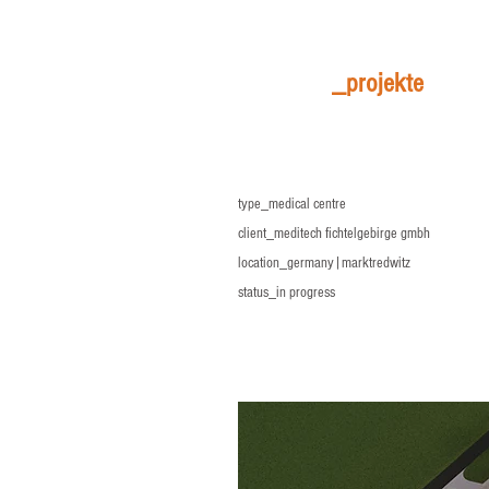
_projekte
type_medical centre
client_meditech fichtelgebirge gmbh
location_germany|marktredwitz
status_in progress